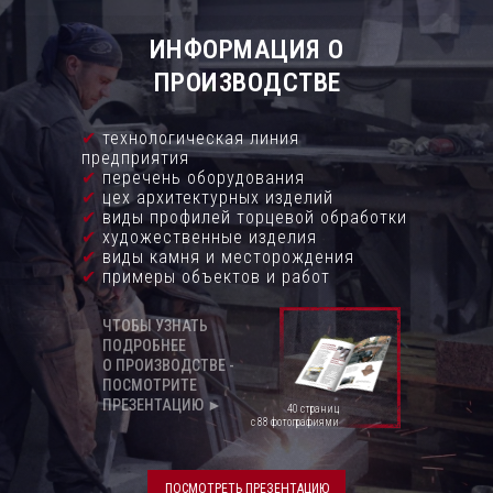
ИНФОРМАЦИЯ О
ПРОИЗВОДСТВЕ
✔
технологическая линия
предприятия
✔
перечень оборудования
✔
цех архитектурных изделий
✔
виды профилей торцевой обработки
✔
художественные изделия
✔
виды камня и месторождения
✔
примеры объектов и работ
ЧТОБЫ УЗНАТЬ
ПОДРОБНЕЕ
О ПРОИЗВОДСТВЕ -
ПОСМОТРИТЕ
ПРЕЗЕНТАЦИЮ ►
40 страниц
с 88 фотографиями
ПОСМОТРЕТЬ ПРЕЗЕНТАЦИЮ